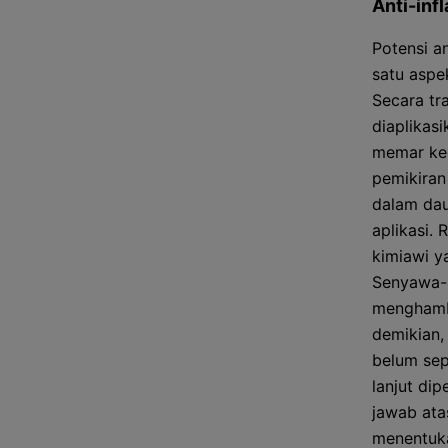
Anti-inf
Potensi a
satu aspe
Secara tr
diaplikas
memar keci
pemikiran
dalam dau
aplikasi.
kimiawi y
Senyawa-
menghamba
demikian,
belum sepe
lanjut di
jawab atas
menentuka