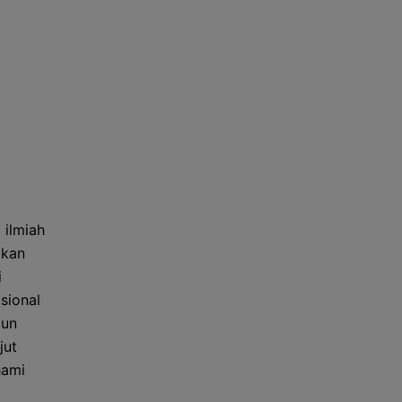
 ilmiah
akan
i
sional
mun
jut
hami