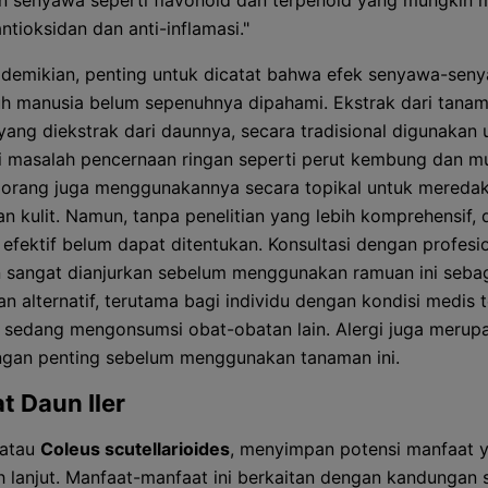
 senyawa seperti flavonoid dan terpenoid yang mungkin m
antioksidan dan anti-inflamasi."
demikian, penting untuk dicatat bahwa efek senyawa-seny
h manusia belum sepenuhnya dipahami. Ekstrak dari tanama
yang diekstrak dari daunnya, secara tradisional digunakan 
 masalah pencernaan ringan seperti perut kembung dan mu
orang juga menggunakannya secara topikal untuk mereda
n kulit. Namun, tanpa penelitian yang lebih komprehensif, 
efektif belum dapat ditentukan. Konsultasi dengan profesi
 sangat dianjurkan sebelum menggunakan ramuan ini seba
n alternatif, terutama bagi individu dengan kondisi medis 
 sedang mengonsumsi obat-obatan lain. Alergi juga merup
gan penting sebelum menggunakan tanaman ini.
t Daun Iler
 atau
Coleus scutellarioides
, menyimpan potensi manfaat y
bih lanjut. Manfaat-manfaat ini berkaitan dengan kandungan