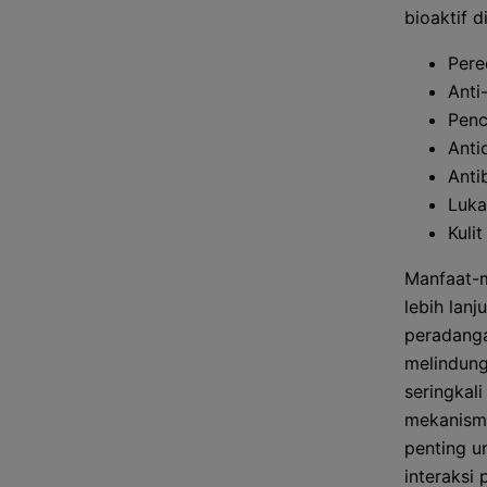
bioaktif 
Pere
Anti
Penc
Anti
Anti
Luka
Kuli
Manfaat-m
lebih lan
peradanga
melindung
seringkal
mekanisme
penting u
interaksi 