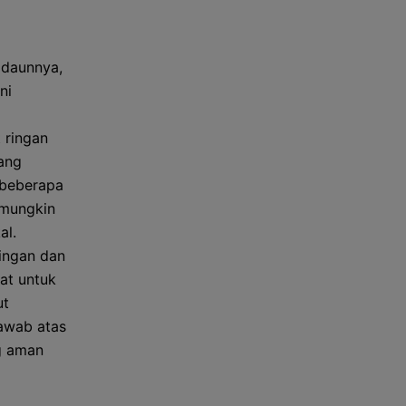
 daunnya,
ni
 ringan
yang
 beberapa
 mungkin
al.
ringan dan
at untuk
ut
jawab atas
g aman