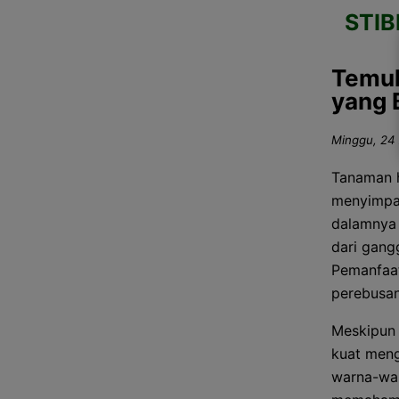
STI
Temuk
yang 
Minggu, 24 
Tanaman h
menyimpan
dalamnya 
dari gang
Pemanfaat
perebusan
Meskipun 
kuat meng
warna-warn