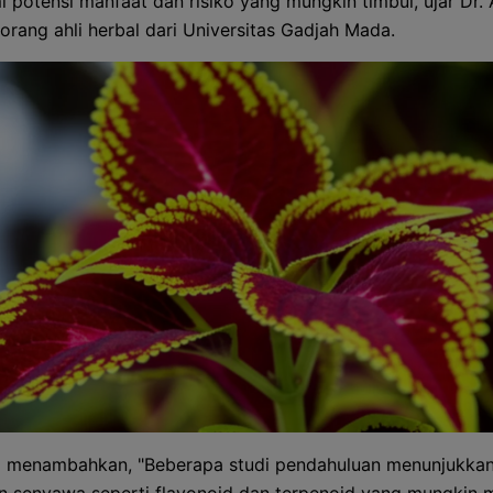
potensi manfaat dan risiko yang mungkin timbul, ujar Dr. 
eorang ahli herbal dari Universitas Gadjah Mada.
a menambahkan, "Beberapa studi pendahuluan menunjukka