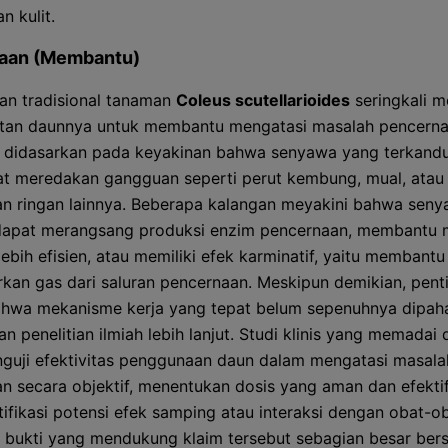
n kulit.
aan (Membantu)
n tradisional tanaman
Coleus scutellarioides
seringkali 
an daunnya untuk membantu mengatasi masalah pencernaa
ni didasarkan pada keyakinan bahwa senyawa yang terkand
t meredakan gangguan seperti perut kembung, mual, ata
n ringan lainnya. Beberapa kalangan meyakini bahwa sen
 dapat merangsang produksi enzim pencernaan, membantu
ebih efisien, atau memiliki efek karminatif, yaitu membantu
kan gas dari saluran pencernaan. Meskipun demikian, pent
ahwa mekanisme kerja yang tepat belum sepenuhnya dipah
 penelitian ilmiah lebih lanjut. Studi klinis yang memadai 
guji efektivitas penggunaan daun dalam mengatasi masala
n secara objektif, menentukan dosis yang aman dan efektif
ifikasi potensi efek samping atau interaksi dengan obat-ob
i, bukti yang mendukung klaim tersebut sebagian besar bers