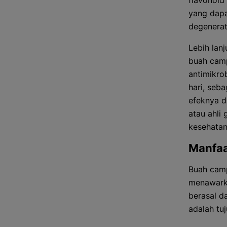
flavonoid
yang dapa
degenerati
Lebih lan
buah camp
antimikro
hari, seb
efeknya d
atau ahli
kesehatan
Manfa
Buah camp
menawarka
berasal d
adalah tu