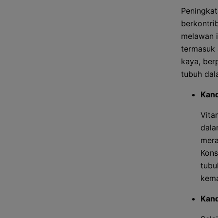
Peningkat
berkontri
melawan i
termasuk 
kaya, be
tubuh dal
Kand
Vita
dala
mera
Kons
tubu
kema
Kand