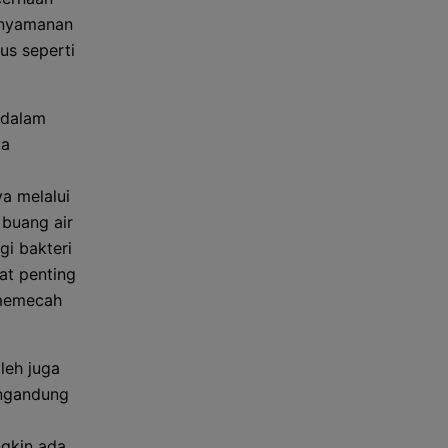
knyamanan
us seperti
 dalam
ya
a melalui
 buang air
gi bakteri
at penting
 memecah
leh juga
engandung
gkin ada