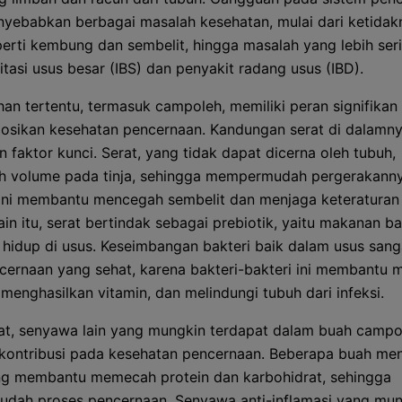
yebabkan berbagai masalah kesehatan, mulai dari ketida
perti kembung dan sembelit, hingga masalah yang lebih seri
itasi usus besar (IBS) dan penyakit radang usus (IBD).
an tertentu, termasuk campoleh, memiliki peran signifikan
sikan kesehatan pencernaan. Kandungan serat di dalamn
 faktor kunci. Serat, yang tidak dapat dicerna oleh tubuh,
 volume pada tinja, sehingga mempermudah pergerakanny
 ini membantu mencegah sembelit dan menjaga keteraturan
ain itu, serat bertindak sebagai prebiotik, yaitu makanan ba
 hidup di usus. Keseimbangan bakteri baik dalam usus sang
cernaan yang sehat, karena bakteri-bakteri ini membantu
menghasilkan vitamin, dan melindungi tubuh dari infeksi.
rat, senyawa lain yang mungkin terdapat dalam buah campo
kontribusi pada kesehatan pencernaan. Beberapa buah m
g membantu memecah protein dan karbohidrat, sehingga
ah proses pencernaan. Senyawa anti-inflamasi yang mun