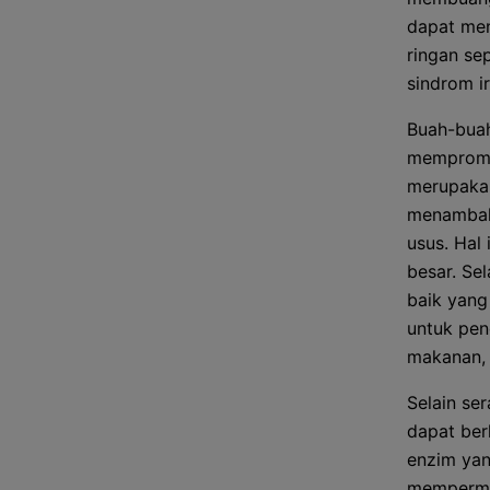
dapat men
ringan se
sindrom ir
Buah-buah
mempromo
merupakan
menambah
usus. Hal
besar. Sel
baik yang
untuk pen
makanan, 
Selain se
dapat ber
enzim yan
mempermud