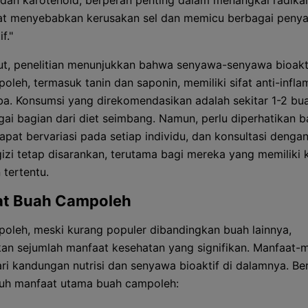
 dan karotenoid, berperan penting dalam menangkal radika
t menyebabkan kerusakan sel dan memicu berbagai penya
f."
jut, penelitian menunjukkan bahwa senyawa-senyawa bioakt
oleh, termasuk tanin dan saponin, memiliki sifat anti-infla
ba. Konsumsi yang direkomendasikan adalah sekitar 1-2 bu
agai bagian dari diet seimbang. Namun, perlu diperhatikan 
apat bervariasi pada setiap individu, dan konsultasi denga
 gizi tetap disarankan, terutama bagi mereka yang memiliki 
 tertentu.
at Buah Campoleh
oleh, meski kurang populer dibandingkan buah lainnya,
n sejumlah manfaat kesehatan yang signifikan. Manfaat-m
ari kandungan nutrisi dan senyawa bioaktif di dalamnya. Ber
juh manfaat utama buah campoleh: