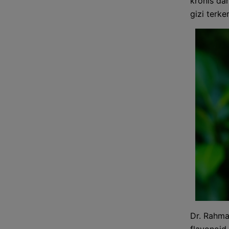
kronis dan
gizi terk
Dr. Rahma