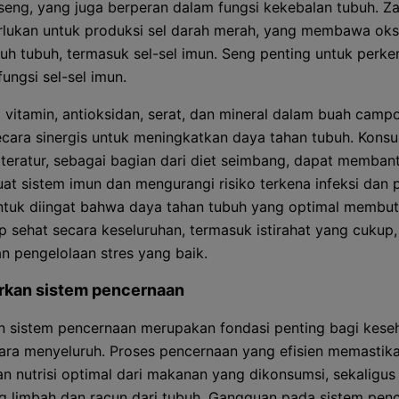
seng, yang juga berperan dalam fungsi kekebalan tubuh. Za
rlukan untuk produksi sel darah merah, yang membawa oks
ruh tubuh, termasuk sel-sel imun. Seng penting untuk per
fungsi sel-sel imun.
 vitamin, antioksidan, serat, dan mineral dalam buah camp
ecara sinergis untuk meningkatkan daya tahan tubuh. Kons
a teratur, sebagai bagian dari diet seimbang, dapat memban
t sistem imun dan mengurangi risiko terkena infeksi dan p
ntuk diingat bahwa daya tahan tubuh yang optimal membu
p sehat secara keseluruhan, termasuk istirahat yang cukup,
an pengelolaan stres yang baik.
rkan sistem pencernaan
n sistem pencernaan merupakan fondasi penting bagi kese
ara menyeluruh. Proses pencernaan yang efisien memastik
n nutrisi optimal dari makanan yang dikonsumsi, sekaligus
limbah dan racun dari tubuh. Gangguan pada sistem pen