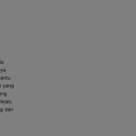
da
nya
bantu
t yang
ung
kian,
g dari