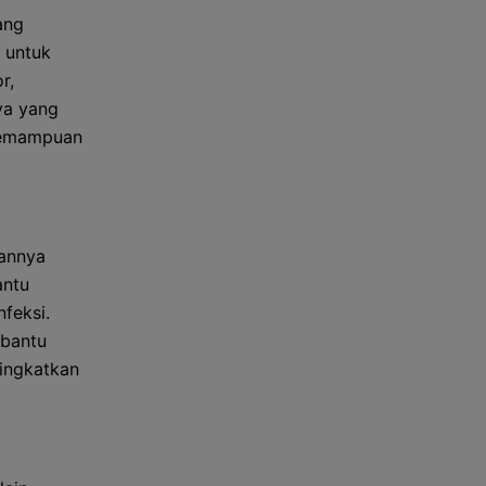
ang
 untuk
r,
ya yang
kemampuan
rannya
antu
feksi.
mbantu
ningkatkan