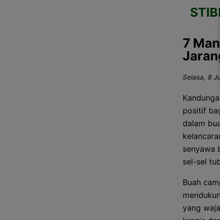
STI
7 Man
Jaran
Selasa, 8 Ju
Kandunga
positif ba
dalam bua
kelancara
senyawa b
sel-sel tu
Buah camp
mendukung
yang waja