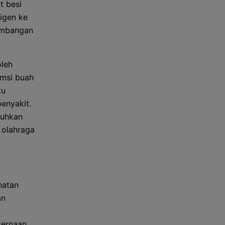
t besi
igen ke
kembangan
oleh
umsi buah
tu
enyakit.
tuhkan
 olahraga
hatan
an
cernaan