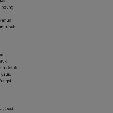
lain
lindungi
l imun
an tubuh
tem
ntuk
 terletak
 usus,
fungsi
at besi