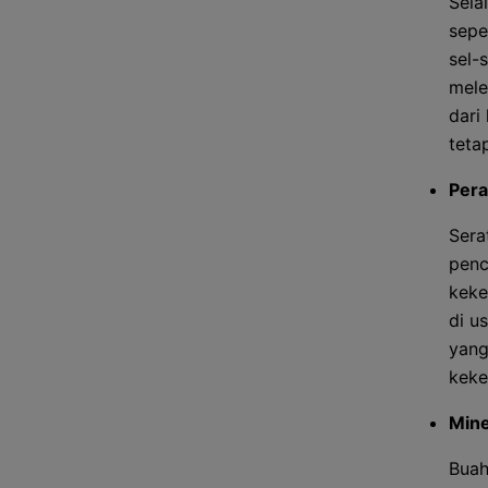
Sela
sepe
sel-
mele
dari
teta
Pera
Sera
penc
keke
di u
yang
keke
Mine
Buah