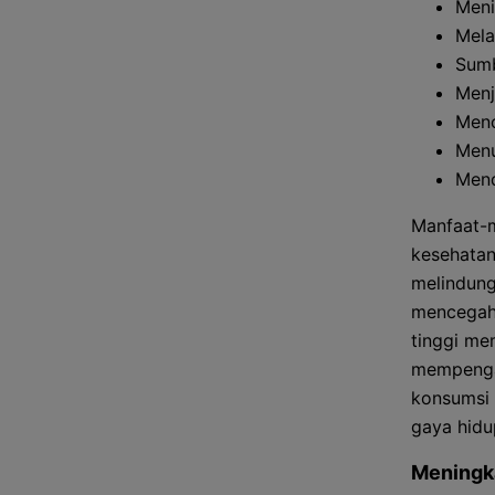
Meni
Mela
Sumb
Menj
Menc
Menu
Mend
Manfaat-m
kesehatan
melindung
mencegah 
tinggi me
mempengar
konsumsi 
gaya hidu
Meningk