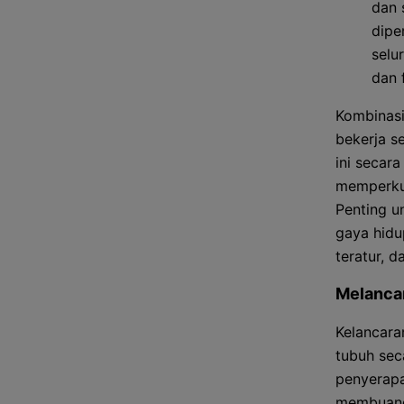
dan 
dipe
selu
dan 
Kombinasi
bekerja s
ini secar
memperkua
Penting u
gaya hidu
teratur, d
Melanca
Kelancara
tubuh sec
penyerapa
membuang 