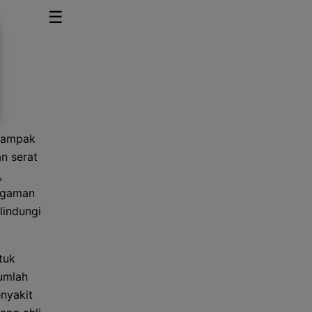
☰
 dampak
an serat
,
ragaman
lindungi
tuk
umlah
nyakit