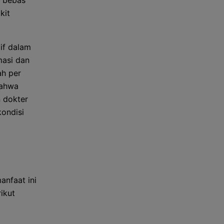
l bebas
kit
if dalam
masi dan
ah per
bahwa
n dokter
kondisi
anfaat ini
ikut