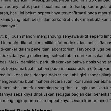
a menambahkan, "Meskipun beberapa studi in vitro dan pa
an adanya efek positif buah mahoni terhadap kadar gula 
arah, hasil ini belum sepenuhnya terkonfirmasi pada manusi
 klinis yang lebih besar dan terkontrol untuk membuktikan e
anannya."
jut, biji buah mahoni mengandung senyawa aktif seperti lim
 Limonoid diketahui memiliki sifat antioksidan, anti-inflama
ti-kanker dalam penelitian laboratorium. Flavonoid juga be
ntioksidan yang melindungi sel-sel tubuh dari kerusakan ak
ebas. Meski demikian, perlu ditekankan bahwa dosis yang 
ntuk konsumsi buah mahoni pada manusia belum ditetapkan
ena itu, konsultasi dengan dokter atau ahli gizi sangat dian
engonsumsi buah mahoni secara rutin. Konsumsi berlebiha
i menimbulkan efek samping yang tidak diinginkan. Untuk sa
annya sebaiknya difokuskan sebagai bagian dari penelitian
na mengungkap potensi terapeutiknya secara komprehensif.