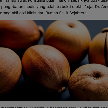
am tahap awal. Konsumsi buah mahoni sebaiknya tidak dija
pengobatan medis yang telah terbukti efektif," ujar Dr. Am
orang ahli gizi klinis dari Rumah Sakit Sejahtera.