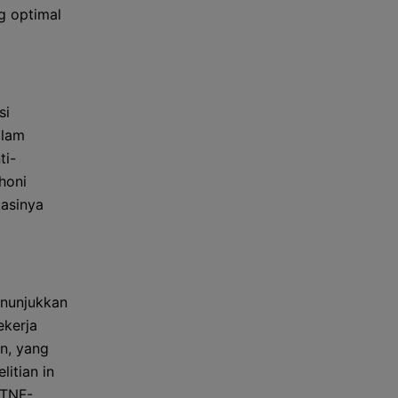
g optimal
si
alam
ti-
honi
kasinya
enunjukkan
ekerja
n, yang
itian in
TNF-,