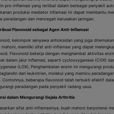
kin pro-inflamasi yang terlibat dalam berbagai penyakit aut
kanan produksi mediator inflamasi ini dapat membantu m
la peradangan dan mencegah kerusakan jaringan.
ribusi Flavonoid sebagai Agen Anti-Inflamasi
onoid, kelompok senyawa antioksidan yang juga ditemuka
 mahoni, memiliki sifat anti-inflamasi yang dapat melengka
noid. Flavonoid bekerja dengan menghambat aktivitas enz
ibat dalam jalur inflamasi, seperti cyclooxygenase (COX) da
xygenase (LOX). Penghambatan enzim ini mengurangi produ
taglandin dan leukotrien, molekul yang memicu peradangan
t. Contohnya, beberapa flavonoid telah terbukti efektif dal
urangi peradangan pada penyakit radang usus.
nsi dalam Mengurangi Gejala Arthritis
asarkan sifat anti-inflamasinya, buah mahoni berpotensi 