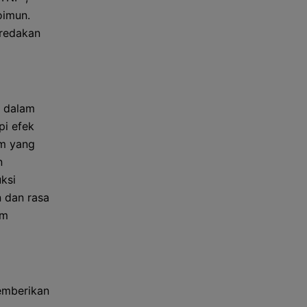
oimun.
eredakan
n dalam
pi efek
im yang
n
ksi
 dan rasa
am
memberikan