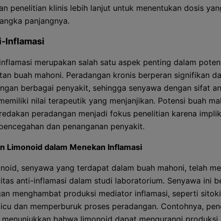
n penelitian klinis lebih lanjut untuk menentukan dosis yan
jangka panjangnya.
i-Inflamasi
-inflamasi merupakan salah satu aspek penting dalam poten
an buah mahoni. Peradangan kronis berperan signifikan d
gan berbagai penyakit, sehingga senyawa dengan sifat an
memiliki nilai terapeutik yang menjanjikan. Potensi buah ma
edakan peradangan menjadi fokus penelitian karena impli
pencegahan dan penanganan penyakit.
n Limonoid dalam Menekan Inflamasi
noid, senyawa yang terdapat dalam buah mahoni, telah m
vitas anti-inflamasi dalam studi laboratorium. Senyawa ini b
an menghambat produksi mediator inflamasi, seperti sitoki
cu dan memperburuk proses peradangan. Contohnya, penel
o menunjukkan bahwa limonoid dapat mengurangi produksi 