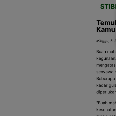
STI
Temuk
Kamu 
Minggu, 8 J
Buah maho
kegunaan.
mengatasi
senyawa-s
Beberapa 
kadar gul
diperluka
"Buah ma
kesehatan