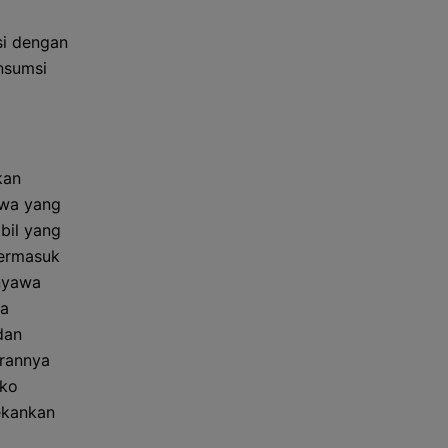
si dengan
nsumsi
kan
awa yang
bil yang
termasuk
enyawa
da
dan
irannya
iko
tekankan