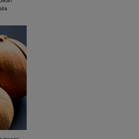
dikan
elia