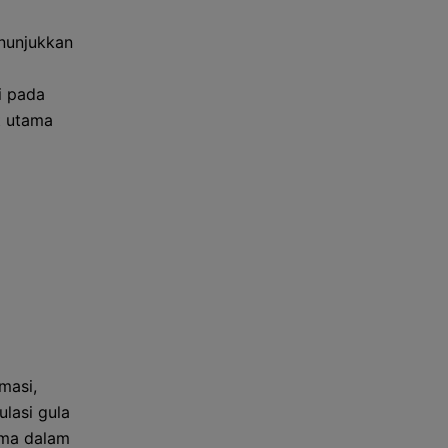
enunjukkan
i pada
t utama
masi,
lasi gula
tama dalam