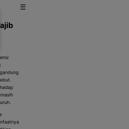
☰
ajib
ensi
k
engandung
ebut.
rhadap
 masih
uruh.
a
anfaatnya