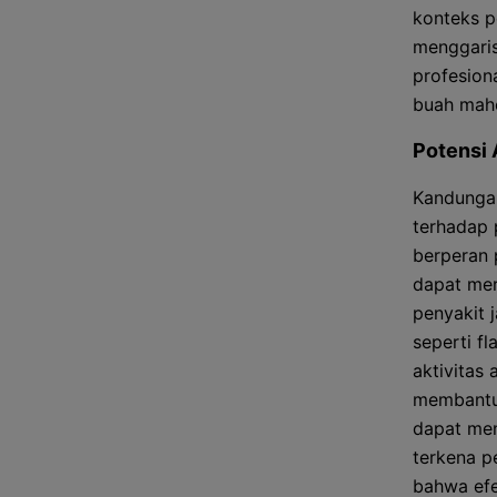
konteks p
menggaris
profesion
buah maho
Potensi 
Kandungan
terhadap 
berperan 
dapat mer
penyakit 
seperti f
aktivitas 
membantu 
dapat men
terkena p
bahwa efe