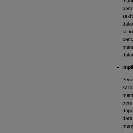
manf
pera
saki
dala
send
pend
manu
dala
Impl
Pera
kard
memb
pera
dapa
dara
meng