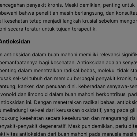
encegahan penyakit kronis. Meski demikian, penting untuk
bawahi bahwa penelitian masih berlangsung, dan konsulta
al kesehatan tetap menjadi langkah krusial sebelum mengo
ni secara teratur untuk tujuan terapeutik.
Antioksidan
 antioksidan dalam buah mahoni memiliki relevansi signifi
pemanfaatannya bagi kesehatan. Antioksidan adalah seny
penting dalam menetralkan radikal bebas, molekul tidak sta
usak sel-sel tubuh dan memicu berbagai penyakit kronis, 
jantung, kanker, dan penuaan dini. Keberadaan senyawa-s
lavonoid dan limonoid dalam buah mahoni berkontribusi pa
antioksidan ini. Dengan menetralkan radikal bebas, antioksi
melindungi sel-sel dari kerusakan oksidatif, yang pada gil
dukung kesehatan secara keseluruhan dan mengurangi ris
enyakit-penyakit degeneratif. Meskipun demikian, perlu di
ktivitas antioksidan dari buah mahoni pada manusia masih