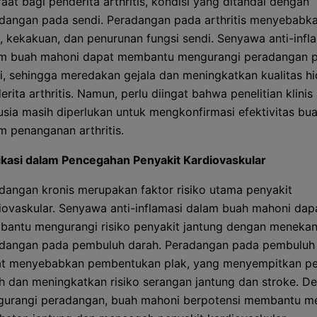
aat bagi penderita arthritis, kondisi yang ditandai dengan
dangan pada sendi. Peradangan pada arthritis menyebabka
t, kekakuan, dan penurunan fungsi sendi. Senyawa anti-infl
m buah mahoni dapat membantu mengurangi peradangan 
i, sehingga meredakan gejala dan meningkatkan kualitas h
erita arthritis. Namun, perlu diingat bahwa penelitian klinis
sia masih diperlukan untuk mengkonfirmasi efektivitas bu
m penanganan arthritis.
ikasi dalam Pencegahan Penyakit Kardiovaskular
dangan kronis merupakan faktor risiko utama penyakit
iovaskular. Senyawa anti-inflamasi dalam buah mahoni dap
antu mengurangi risiko penyakit jantung dengan meneka
dangan pada pembuluh darah. Peradangan pada pembuluh
t menyebabkan pembentukan plak, yang menyempitkan p
h dan meningkatkan risiko serangan jantung dan stroke. D
urangi peradangan, buah mahoni berpotensi membantu m