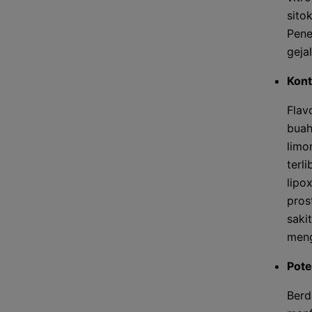
sito
Pene
geja
Kont
Flav
buah
limo
terl
lipo
pros
saki
meng
Pote
Berd