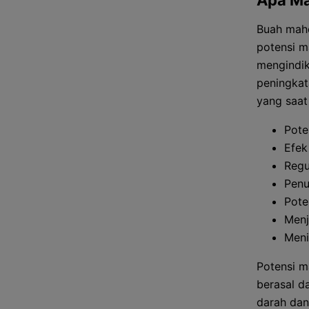
Apa Ma
Buah maho
potensi m
mengindik
peningkat
yang saat 
Pote
Efek
Regu
Penu
Pote
Menj
Meni
Potensi m
berasal d
darah dan