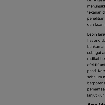
Dr. Wijay
menunjukk
tekanan d
penelitian
dan keam
Lebih lan
flavonoid.
bahkan an
sebagai a
radikal b
efektif u
pasti. Kar
sebelum m
berpotens
pemanfaat
lanjut gu