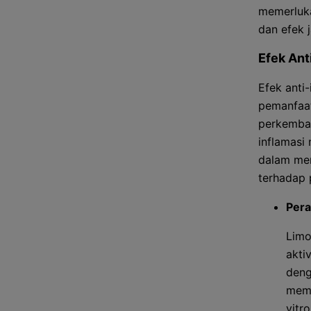
memerluka
dan efek 
Efek Ant
Efek anti
pemanfaat
perkemban
inflamasi 
dalam mer
terhadap 
Pera
Limo
akti
deng
memi
vitr