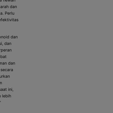
da hewan
darah dan
a. Perlu
fektivitas
onoid dan
si, dan
rperan
ibat
aman dan
 secara
jurkan
n
at ini,
 lebih
"