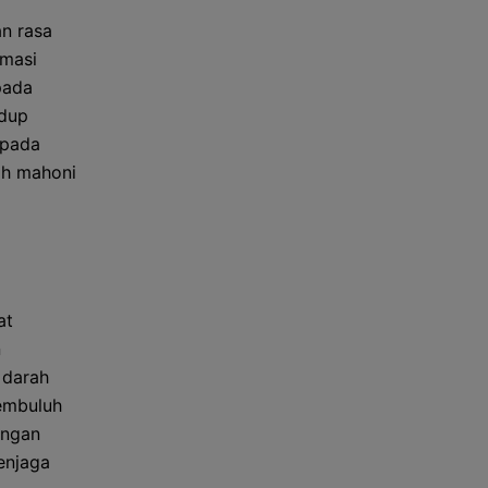
n rasa
amasi
pada
idup
 pada
ah mahoni
at
n
 darah
embuluh
engan
enjaga