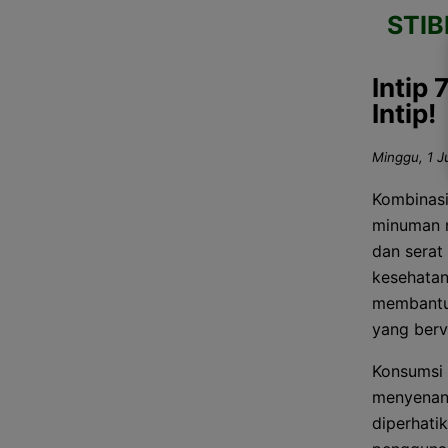
STI
Intip
Intip!
Minggu, 1 J
Kombinasi
minuman m
dan serat
kesehatan
membantu 
yang berv
Konsumsi 
menyenang
diperhati