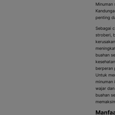
Minuman s
Kandungan
penting d
Sebagai c
stroberi, 
kerusakan
meningkat
buahan se
kesehatan
berperan 
Untuk men
minuman i
wajar da
buahan se
memaksim
Manfaa