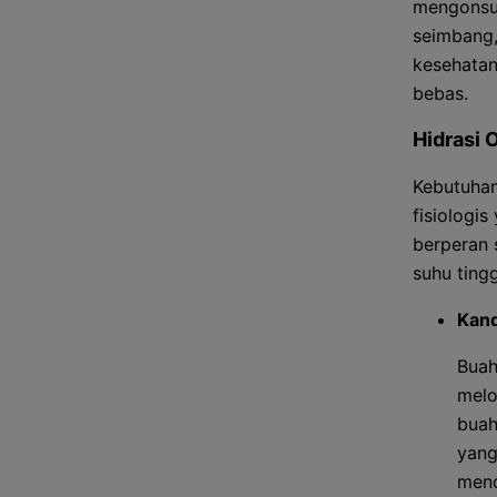
mengonsum
seimbang,
kesehatan
bebas.
Hidrasi 
Kebutuhan
fisiologi
berperan 
suhu tingg
Kand
Buah
melo
buah
yang
mend