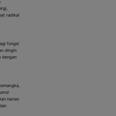
n
rgi,
at radikal
agi fungsi
n dingin
an dengan
 Semangka,
sumsi
ran harian
 dan