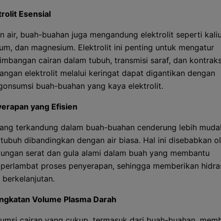
trolit Esensial
in air, buah-buahan juga mengandung elektrolit seperti kali
ium, dan magnesium. Elektrolit ini penting untuk mengatur
imbangan cairan dalam tubuh, transmisi saraf, dan kontraks
langan elektrolit melalui keringat dapat digantikan dengan
onsumsi buah-buahan yang kaya elektrolit.
erapan yang Efisien
yang terkandung dalam buah-buahan cenderung lebih muda
 tubuh dibandingkan dengan air biasa. Hal ini disebabkan o
ungan serat dan gula alami dalam buah yang membantu
erlambat proses penyerapan, sehingga memberikan hidra
h berkelanjutan.
ngkatan Volume Plasma Darah
umsi cairan yang cukup, termasuk dari buah-buahan, mem