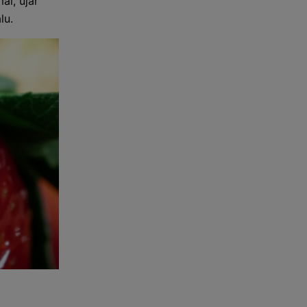
l, ujar
lu.