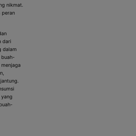
ng nikmat.
n peran
dan
 dari
ng dalam
 buah-
n menjaga
n,
jantung.
nsumsi
i yang
buah-