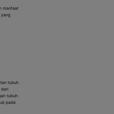
m manfaat
n yang
tan tubuh
 dari
an tubuh.
usi pada