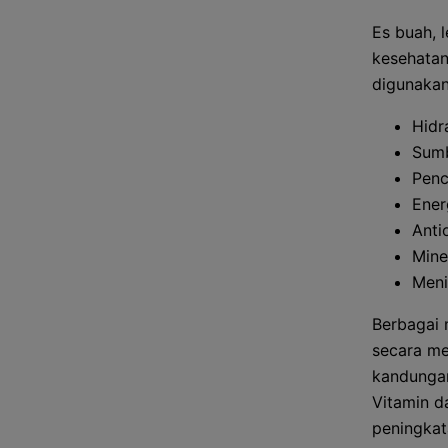
Es buah, 
kesehatan
digunakan
Hidr
Sumb
Penc
Ener
Anti
Mine
Meni
Berbagai 
secara me
kandungan
Vitamin d
peningkat