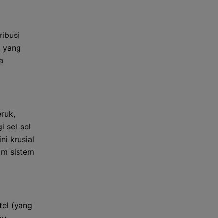
ibusi
n yang
a
ruk,
i sel-sel
ni krusial
am sistem
tel (yang