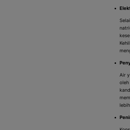
Elek
Sela
natr
kese
Kehi
meng
Peny
Air 
oleh
kand
memp
lebi
Peni
Kons