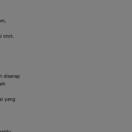
um,
i otot.
h diserap
leh
si yang
bantu