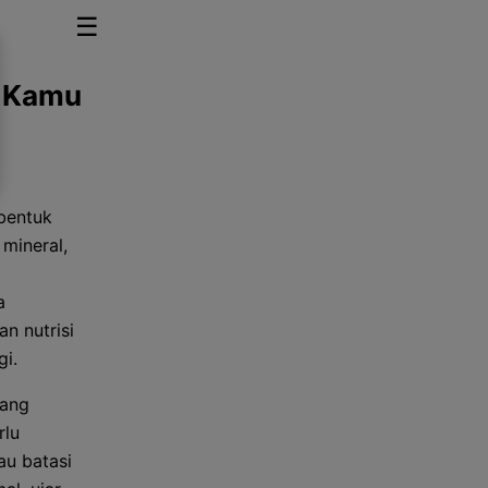
☰
b Kamu
bentuk
mineral,
a
n nutrisi
gi.
yang
rlu
au batasi