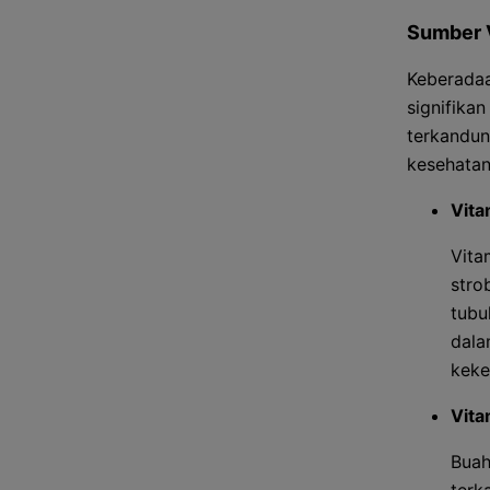
Sumber 
Keberadaa
signifika
terkandun
kesehatan
Vita
Vita
stro
tubu
dala
keke
Vita
Buah