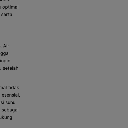
 optimal
 serta
. Air
ngga
ingin
 setelah
mal tidak
 esensial,
asi suhu
n sebagai
dukung