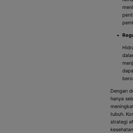
meni
pent
pemb
Regu
Hidr
dala
menj
dapa
bero
Dengan de
hanya seb
meningkat
tubuh. Ko
strategi 
kesehatan