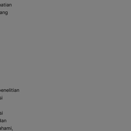
hatian
yang
enelitian
si
si
dan
ahami,