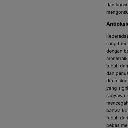
dan konsu
mengonsum
Antioksi
Keberadaa
sangit me
dengan be
menetralk
tubuh dan
dan penua
ditemukan
yang sign
senyawa i
mencegah 
bahwa kon
tubuh dari
bebas mel