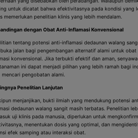
ernaan yang disebabkan oleh peradangan. Walaupun demik
ing untuk dicatat bahwa efektivitasnya pada kondisi yang l
us memerlukan penelitian klinis yang lebih mendalam.
andingan dengan Obat Anti-Inflamasi Konvensional
litian tentang potensi anti-inflamasi dedaunan walang sang
uka jalan bagi pengembangan alternatif alami untuk obat 
amasi konvensional. Jika terbukti efektif dan aman, senya
 tanaman ini dapat menjadi pilihan yang lebih ramah bagi in
 mencari pengobatan alami.
ingnya Penelitian Lanjutan
ipun menjanjikan, bukti ilmiah yang mendukung potensi ant
amasi dedaunan walang sangit masih terbatas. Penelitian lebi
asuk uji klinis pada manusia, diperlukan untuk mengkonfirm
tivitasnya, menentukan dosis yang optimal, dan mengidentif
nsi efek samping atau interaksi obat.