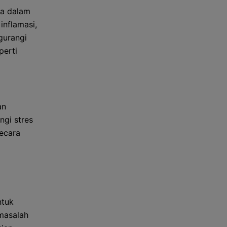
wa dalam
nflamasi,
gurangi
perti
an
ngi stres
secara
ntuk
 masalah