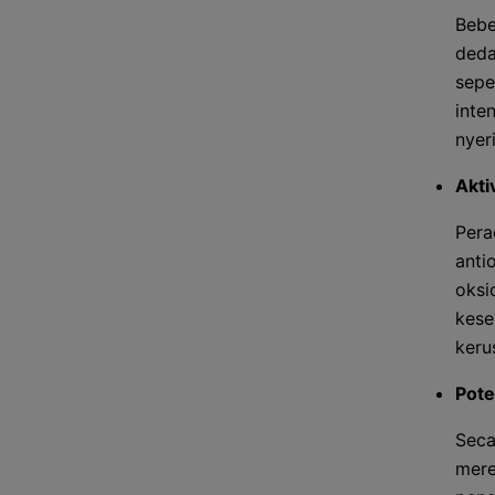
Bebe
deda
sepe
inte
nyer
Akti
Pera
anti
oksi
kese
keru
Pote
Seca
mere