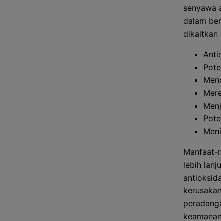
senyawa a
dalam ber
dikaitkan
Anti
Pote
Men
Mere
Menj
Pote
Meni
Manfaat-m
lebih lan
antioksid
kerusakan
peradanga
keamanan