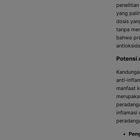
penelitian
yang pali
dosis yan
tanpa men
bahwa pro
antioksid
Potensi 
Kandungan
anti-infl
manfaat k
merupakan
peradanga
inflamasi
peradang
Peng