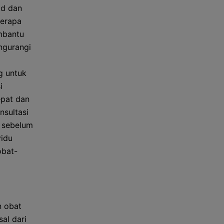
id dan
berapa
mbantu
ngurangi
g untuk
i
epat dan
nsultasi
n sebelum
vidu
obat-
n obat
al dari