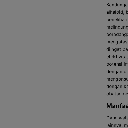
Kandungan
alkaloid, 
penelitia
melindung
peradanga
mengatasi
diingat b
efektivit
potensi in
dengan do
mengonsum
dengan ko
obatan re
Manfaa
Daun wala
lainnya, m