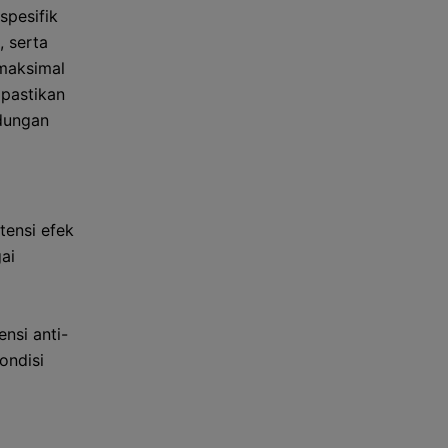
spesifik
 serta
maksimal
ipastikan
dungan
ensi efek
ai
nsi anti-
ondisi