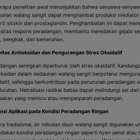
rapa penelitian awal menunjukkan bahwa senyawa-senya
unan walang sangit dapat menghambat produksi mediator i
rti sitokin dan prostaglandin. Penghambatan ini dapat men
nsitas respons peradangan, membantu meredakan gejala se
i, bengkak, dan kemerahan.
vitas Antioksidan dan Pengurangan Stres Oksidatif
dangan seringkali diperburuk oleh stres oksidatif. Kandung
oksidan dalam dedaunan walang sangit berpotensi mengura
datif, sehingga berkontribusi pada penurunan peradangan 
luruhan. Netralisasi radikal bebas dapat melindungi sel dari
sakan yang memicu atau memperparah peradangan.
nsi Aplikasi pada Kondisi Peradangan Ringan
ra tradisional, air rebusan daun walang sangit digunakan u
dakan kondisi peradangan ringan seperti nyeri sendi atau