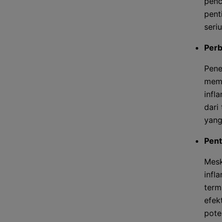
penc
pent
seri
Perb
Pene
memb
infl
dari
yang
Pent
Mesk
infl
term
efek
pote