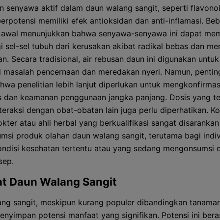
 senyawa aktif dalam daun walang sangit, seperti flavono
berpotensi memiliki efek antioksidan dan anti-inflamasi. Be
n awal menunjukkan bahwa senyawa-senyawa ini dapat me
i sel-sel tubuh dari kerusakan akibat radikal bebas dan me
n. Secara tradisional, air rebusan daun ini digunakan untuk
 masalah pencernaan dan meredakan nyeri. Namun, pentin
ahwa penelitian lebih lanjut diperlukan untuk mengkonfirmas
as dan keamanan penggunaan jangka panjang. Dosis yang t
teraksi dengan obat-obatan lain juga perlu diperhatikan. Ko
kter atau ahli herbal yang berkualifikasi sangat disaranka
si produk olahan daun walang sangit, terutama bagi indi
ndisi kesehatan tertentu atau yang sedang mengonsumsi 
sep.
t Daun Walang Sangit
ng sangit, meskipun kurang populer dibandingkan tanama
enyimpan potensi manfaat yang signifikan. Potensi ini beras