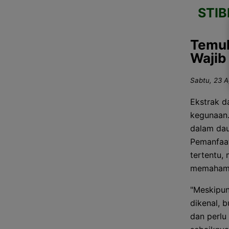
STI
Temuk
Wajib
Sabtu, 23 A
Ekstrak d
kegunaan.
dalam dau
Pemanfaat
tertentu,
memahami
"Meskipun
dikenal, 
dan perlu