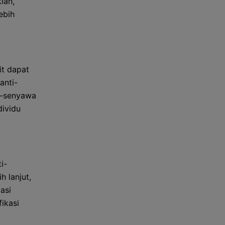
ian,
ebih
it dapat
anti-
wa-senyawa
dividu
i-
h lanjut,
asi
ikasi