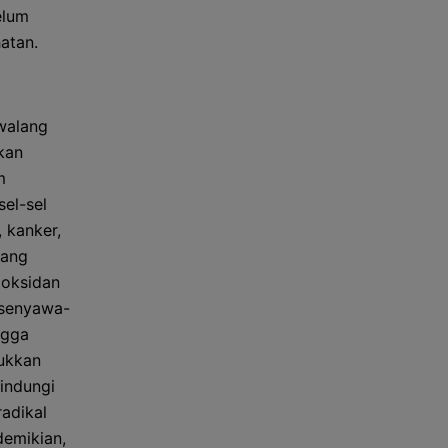
elum
atan.
walang
kan
m
sel-sel
 kanker,
yang
ioksidan
 senyawa-
ngga
jukkan
indungi
radikal
emikian,