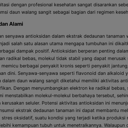
ltasi dengan profesional kesehatan sangat disarankan seb
si daun walang sangit sebagai bagian dari regimen keseh
dan Alami
n senyawa antioksidan dalam ekstrak dedaunan tanaman 
njadi salah satu alasan utama mengapa tumbuhan ini dikait
rbagai dampak positif. Antioksidan berperan penting dala
an radikal bebas, molekul tidak stabil yang dapat merusak 
 memicu berbagai penyakit kronis seperti penyakit jantung,
an dini. Senyawa-senyawa seperti flavonoid dan alkaloid 
 dalam daun walang sangit diketahui memiliki aktivitas ant
ifikan. Dengan menyumbangkan elektron ke radikal bebas,
ni menstabilkan molekul-molekul berbahaya tersebut, sehi
kerusakan seluler. Potensi aktivitas antioksidan ini menun
sumsi ekstrak dedaunan tanaman ini dapat membantu mel
 stres oksidatif, suatu kondisi yang terjadi ketika produksi 
ebihi kemampuan tubuh untuk menetralkannya. Walaupun d