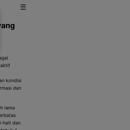
☰
yang
agai
aktif
an kondisi
irmasi dan
ah lama
erbatas
i-hati dan