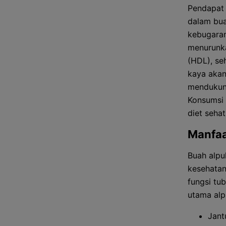
Pendapat 
dalam bua
kebugaran
menurunka
(HDL), seh
kaya akan
mendukung
Konsumsi 
diet seha
Manfaa
Buah alpu
kesehatan
fungsi tu
utama alp
Jant