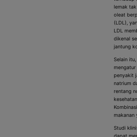
lemak tak
oleat ber
(LDL), ya
LDL memba
dikenal s
jantung k
Selain it
mengatur 
penyakit 
natrium d
rentang n
kesehatan
Kombinasi
makanan y
Studi kli
dapat men