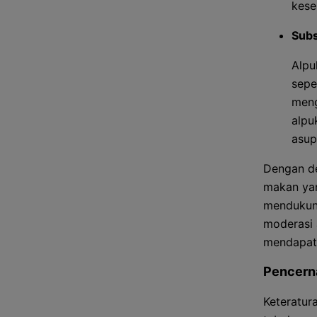
kese
Subs
Alpu
sepe
meng
alpu
asup
Dengan de
makan yan
mendukung
moderasi 
mendapatk
Pencern
Keteratur