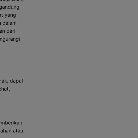
ngandung
at yang
n dalam
an dari
ngurangi
mak, dapat
hat,
emberikan
ahan atau