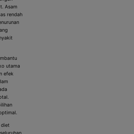
at. Asam
tas rendah
Penurunan
yang
nyakit
membantu
iko utama
n efek
alam
pada
tal.
ilihan
ptimal.
diet
seluruhan,