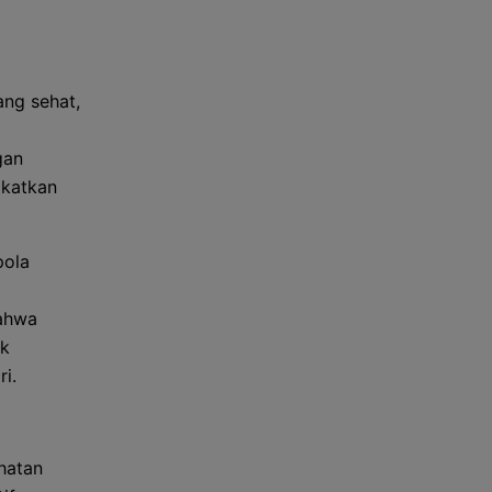
ng sehat,
gan
gkatkan
pola
bahwa
uk
i.
hatan