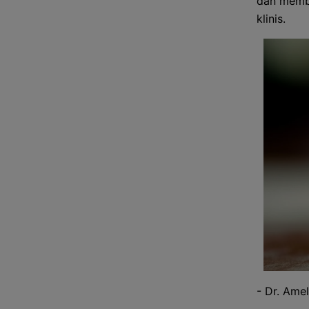
dan memba
klinis.
- Dr. Ameli