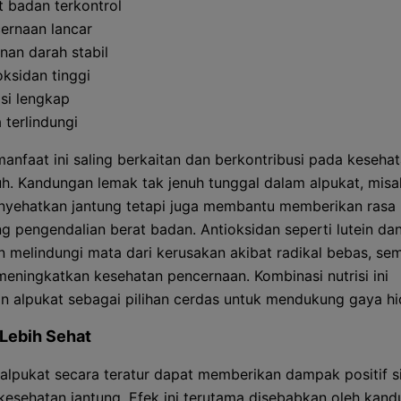
t badan terkontrol
ernaan lancar
nan darah stabil
oksidan tinggi
isi lengkap
 terlindungi
anfaat ini saling berkaitan dan berkontribusi pada keseha
h. Kandungan lemak tak jenuh tunggal dalam alpukat, misal
yehatkan jantung tetapi juga membantu memberikan rasa
 pengendalian berat badan. Antioksidan seperti lutein da
n melindungi mata dari kerusakan akibat radikal bebas, se
meningkatkan kesehatan pencernaan. Kombinasi nutrisi ini
n alpukat sebagai pilihan cerdas untuk mendukung gaya hi
Lebih Sehat
alpukat secara teratur dapat memberikan dampak positif si
kesehatan jantung. Efek ini terutama disebabkan oleh kan