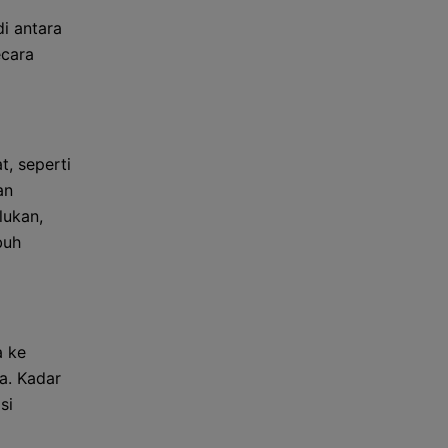
i antara
ecara
, seperti
an
lukan,
buh
a ke
a. Kadar
si