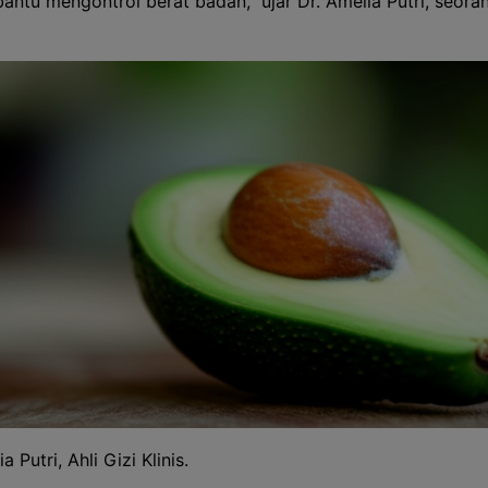
ntu mengontrol berat badan," ujar Dr. Amelia Putri, seorang
a Putri, Ahli Gizi Klinis.