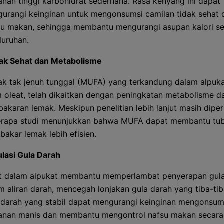
nan tinggi karbohidrat sederhana. Rasa kenyang ini dapat
urangi keinginan untuk mengonsumsi camilan tidak sehat d
u makan, sehingga membantu mengurangi asupan kalori s
luruhan.
k Sehat dan Metabolisme
k tak jenuh tunggal (MUFA) yang terkandung dalam alpukat
 oleat, telah dikaitkan dengan peningkatan metabolisme d
akaran lemak. Meskipun penelitian lebih lanjut masih diper
rapa studi menunjukkan bahwa MUFA dapat membantu tu
akar lemak lebih efisien.
lasi Gula Darah
t dalam alpukat membantu memperlambat penyerapan gul
m aliran darah, mencegah lonjakan gula darah yang tiba-tib
 darah yang stabil dapat mengurangi keinginan mengonsum
nan manis dan membantu mengontrol nafsu makan secara