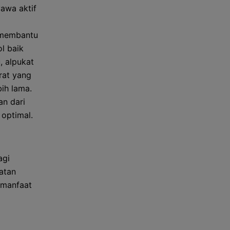
awa aktif
, membantu
l baik
, alpukat
rat yang
ih lama.
an dari
optimal.
agi
atan
 manfaat