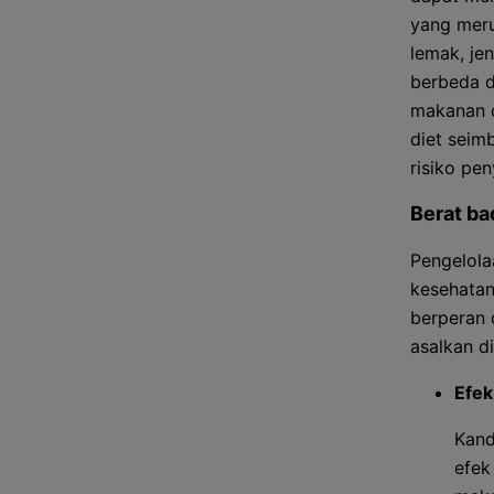
yang meru
lemak, je
berbeda d
makanan o
diet seim
risiko pen
Berat ba
Pengelola
kesehatan
berperan 
asalkan d
Efe
Kand
efek