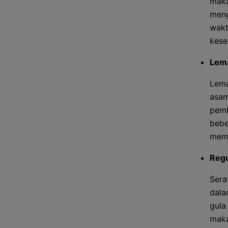
maka
meng
wakt
kese
Lema
Lema
asam
pemb
bebe
memb
Regu
Sera
dala
gula
maka