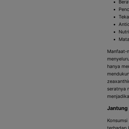
Bera
Penc
Teka
Anti
Nutr
Mata
Manfaat-m
menyeluru
hanya men
mendukung
zeaxanthi
seratnya 
menjadika
Jantung 
Konsumsi 
terhadap 