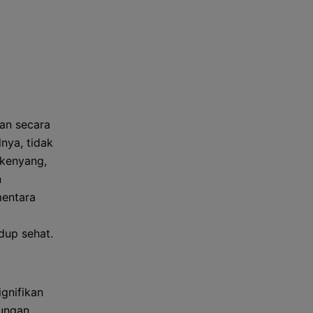
tan secara
nya, tidak
 kenyang,
n
mentara
dup sehat.
gnifikan
dungan