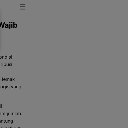
☰
Wajib
ondisi
ribusi
n lemak
logis yang
i
lam jumlah
antung