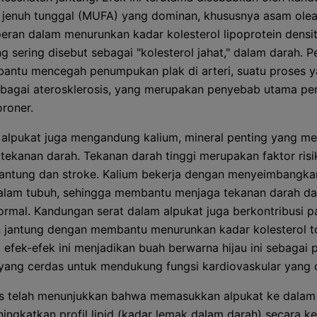
 jenuh tunggal (MUFA) yang dominan, khususnya asam ole
peran dalam menurunkan kadar kolesterol lipoprotein densi
ng sering disebut sebagai "kolesterol jahat," dalam darah. 
ntu mencegah penumpukan plak di arteri, suatu proses 
ebagai aterosklerosis, yang merupakan penyebab utama pe
oroner.
u, alpukat juga mengandung kalium, mineral penting yang 
tekanan darah. Tekanan darah tinggi merupakan faktor ris
jantung dan stroke. Kalium bekerja dengan menyeimbangka
alam tubuh, sehingga membantu menjaga tekanan darah d
ormal. Kandungan serat dalam alpukat juga berkontribusi 
 jantung dengan membantu menurunkan kadar kolesterol to
 efek-efek ini menjadikan buah berwarna hijau ini sebagai p
ang cerdas untuk mendukung fungsi kardiovaskular yang o
nis telah menunjukkan bahwa memasukkan alpukat ke dalam 
ingkatkan profil lipid (kadar lemak dalam darah) secara ke